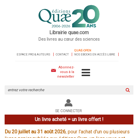
Librairie quae.com
Des livres au cœur des sciences
QUAE-OPEN
ESPACE PRO & AUTEURS
CONTACT
NOS EBOOKS EN ACCÈS LIBRE
Abonnez-
vous à la
newsletter
Rechercher
sur
le
site
SE CONNECTER
Un livre acheté = un livre offert !
Du 20 juillet au 31 août 2026
, pour l'achat d'un ou plusieurs