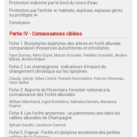
Protection indirecte par le bord du cours d’eau
Protection par l’entrée ≪ habitats, espèces, espaces gères
ou protèges ≫
Conclusion
Partie IV - Connaissances ciblées
Fiche 1. Bryophytes épiphytes des arbres en forêt alluviale :
comparaison d’essences autochtones et introduites
Yann Dumas, Rémi Dupré, Marion Gosselin, Frédéric Gosselin, Anders
Mårell, Amélie Robert
Fiche 2. Les champignons : indicateurs d’impact du
changement climatique sur les ripisylves
Claudy Jolivet, Gilles Corriol, Florient Desmoulins, Francis Olivereau,
Yann Sellier
Fiche 3. Apports de l’Inventaire forestier national a la
connaissance des forêts alluviales
William Marchand, Ingrid Bonhême, Nathalie Derrière, Marianne
Duprez
Fiche 4. Les forêts anciennes : un patrimoine rare dans les
vallées alluviales de Champagne
Sylvain Gaudin, Laurence Carnnot
Fiche 5. Frapval : Forêts et ripisylves anciennes des petites
vallées de la Puisaye