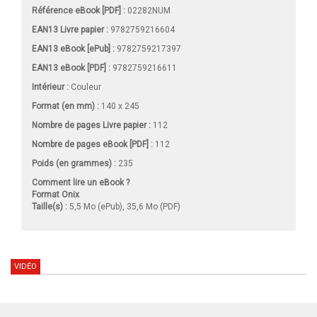
Référence eBook [PDF] :
02282NUM
EAN13 Livre papier :
9782759216604
EAN13 eBook [ePub] :
9782759217397
EAN13 eBook [PDF] :
9782759216611
Intérieur :
Couleur
Format (en mm)
:
140 x 245
Nombre de pages
Livre papier
:
112
Nombre de pages
eBook [PDF]
:
112
Poids (en grammes) :
235
Comment lire un eBook ?
Format Onix
Taille(s) :
5,5 Mo (ePub), 35,6 Mo (PDF)
VIDÉO