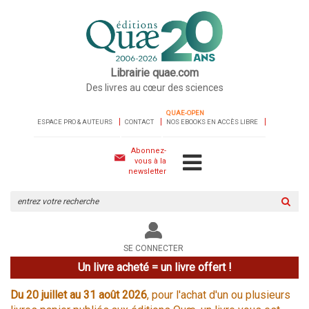
Librairie quae.com
Des livres au cœur des sciences
QUAE-OPEN
ESPACE PRO & AUTEURS
CONTACT
NOS EBOOKS EN ACCÈS LIBRE
Abonnez-
vous à la
newsletter
Rechercher
sur
le
site
SE CONNECTER
Un livre acheté = un livre offert !
Du 20 juillet au 31 août 2026
, pour l'achat d'un ou plusieurs