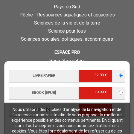
Pays du Sud
Pêche - Ressources aquatiques et aquacoles
Sciences de la vie et de la terre
Science pour tous
Sciences sociales, politiques, économiques
ESPACE PRO
Vous êtes auteur
Vous êtes journaliste
32,00 €
LIVRE PAPIER
Vous êtes libraire
Vous êtes bibliothécaire
19,99 €
Foreign rights
EBOOK [EPUB]
Procédure d'évaluation
19,99 €
Nous utilisons des cookies d’analyse de la navigation et de
EBOOK [PDF]
NOTRE SITE
l’audience sur notre site afin de vous proposer la meilleure
expérience possible et des contenus pertinents. En cliquant
Quae © 2018
sur « Tout accepter », vous nous autorisez à utiliser ces
Mentions légales
cookies. Vous êtes libre également de les refuser ou de les