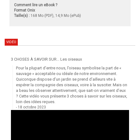
Comment lire un eBook ?
Format Onix
Taille(s) :
168 Mo (PDF), 14,9 Mo (ePub)
VIDÉO
3 CHOSES À SAVOIR SUR... Les oiseaux
Pour la plupart d’entre nous, l’oiseau symbolise la part de «
sauvage » acceptable ou idéale de notre environnement.
Quiconque dispose d’un jardin se prend d’ailleurs vite à
espérer la compagnie des oiseaux, voire à la susciter. Mais on
a beau les observer attentivement, que sait-on vraiment d’eux
? Cette vidéo vous présente 3 choses à savoir sur les oiseaux,
loin des idées reçues.
18 octobre 2023