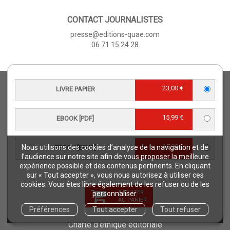
CONTACT JOURNALISTES
presse@editions-quae.com
06 71 15 24 28
ÉDITIONS QUÆ
23,00 €
LIVRE PAPIER
Qui sommes-nous ?
Nos collections
15,99 €
EBOOK [PDF]
CGV
Téléchargements
15,99 €
Nous utilisons des cookies d’analyse de la navigation et de
EBOOK [EPUB]
Comment commander ?
l’audience sur notre site afin de vous proposer la meilleure
expérience possible et des contenus pertinents. En cliquant
Où trouver nos ouvrages ?
sur « Tout accepter », vous nous autorisez à utiliser ces
Contact
cookies. Vous êtes libre également de les refuser ou de les
AJOUTER
personnaliser.
Comment lire un ebook ?
AU PANIER
Préférences
Tout accepter
Tout refuser
Conseil scientifique et éditorial
Charte d’éthique éditoriale