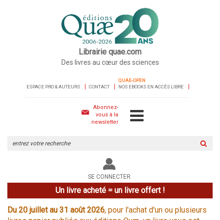
Librairie quae.com
Des livres au cœur des sciences
QUAE-OPEN
ESPACE PRO & AUTEURS
CONTACT
NOS EBOOKS EN ACCÈS LIBRE
Abonnez-
vous à la
newsletter
Rechercher
sur
le
site
SE CONNECTER
Un livre acheté = un livre offert !
Du 20 juillet au 31 août 2026
, pour l'achat d'un ou plusieurs