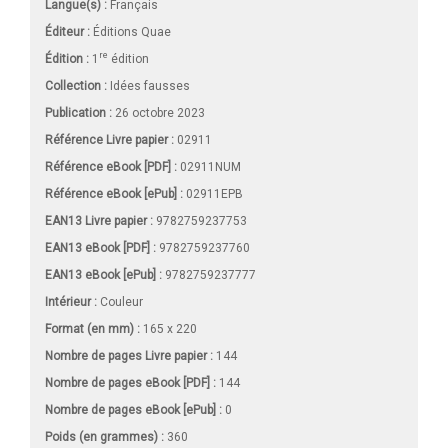
Langue(s) :
Français
Éditeur :
Éditions Quae
re
Édition :
1
édition
Collection :
Idées fausses
Publication :
26 octobre 2023
Référence Livre papier :
02911
Référence eBook [PDF] :
02911NUM
Référence eBook [ePub] :
02911EPB
EAN13 Livre papier :
9782759237753
EAN13 eBook [PDF] :
9782759237760
EAN13 eBook [ePub] :
9782759237777
Intérieur :
Couleur
Format (en mm)
:
165 x 220
Nombre de pages
Livre papier
:
144
Nombre de pages
eBook [PDF]
:
144
Nombre de pages
eBook [ePub]
:
0
Poids (en grammes) :
360