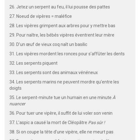
26. Jetez un serpent au feu, il lui pousse des pattes
27. Noeud de vipères = maléfice
28. Les vipères grimpent aux arbres pour y mettre bas
29. Pour naître, les bébés vipères éventrent leur mère
30. D’un œuf de vieux coq naît un basilic
31. Les vipères mordent les ronces pour s’affûter les dents
32. Les serpents piquent
33. Les serpents sont des animaux vénéneux
34. Les serpents marins ne peuvent mordre qu’entre les
doigts
35. Le serpent-minute tue un humain en une minute
À
nuancer
36. Pour tuer une vipère, il suffit de lui voler son venin
37. L’aspic a causé la mort de Cléopâtre
Pas sûr !
38. Si on coupe la tête d’une vipère, elle ne meurt pas