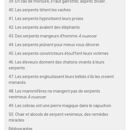
39. En cas de morsure, il faut garrotter, aspirer, brûler…
40. Les serpents tètent les vaches
41. Les serpents hypnotisent leurs proies
42. Les serpents avalent des éléphants
43. Des serpents mangeurs d’homme
À nuancer
44. Les serpents jeûnent pour mieux vous dévorer
45. Les serpents constricteurs étouffent leurs victimes
46. Les éleveurs donnent des chatons vivants à leurs
serpents
47. Les serpents engloutissent leurs bébés s’ils les croient
menacés
48. Les mammifères ne mangent pas de serpents
venimeux
À nuancer
49. Les cobras ont une pierre magique dans le capuchon
50. Chair et alcools de serpent venimeux, des remèdes
miracles
Bibliographie