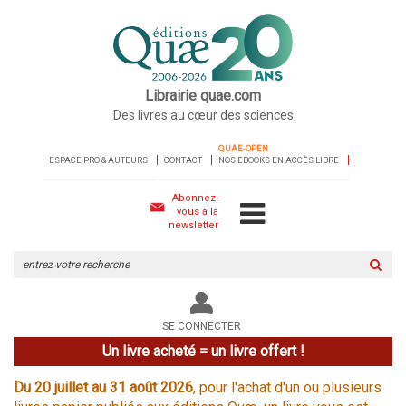
Librairie quae.com
Des livres au cœur des sciences
QUAE-OPEN
ESPACE PRO & AUTEURS
CONTACT
NOS EBOOKS EN ACCÈS LIBRE
Abonnez-
vous à la
newsletter
Rechercher
sur
le
site
SE CONNECTER
Un livre acheté = un livre offert !
Du 20 juillet au 31 août 2026
, pour l'achat d'un ou plusieurs