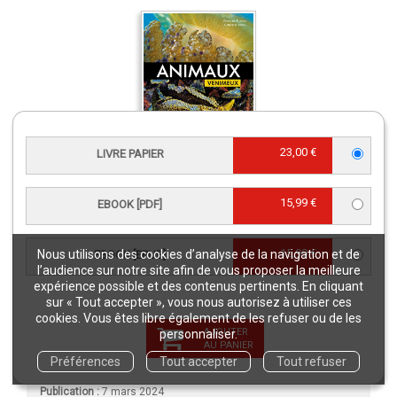
23,00 €
LIVRE PAPIER
Animaux venimeux
Livre relié
28,50 €
15,99 €
EBOOK [PDF]
CARACTÉRISTIQUES
15,99 €
Nous utilisons des cookies d’analyse de la navigation et de
EBOOK [EPUB]
l’audience sur notre site afin de vous proposer la meilleure
expérience possible et des contenus pertinents. En cliquant
Langue(s) :
Français
sur « Tout accepter », vous nous autorisez à utiliser ces
cookies. Vous êtes libre également de les refuser ou de les
Éditeur :
Éditions Quae
AJOUTER
personnaliser.
e
Édition :
2
édition
AU PANIER
Préférences
Tout accepter
Tout refuser
Collection :
Idées fausses
Publication :
7 mars 2024