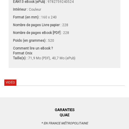
EAN13 eBook [ePub] :
9782759240524
Intérieur :
Couleur
Format (en mm)
:
160 x 240
Nombre de pages
Livre papier
:
228
Nombre de pages
eBook [PDF]
:
228
Poids (en grammes) :
520
Comment lire un eBook ?
Format Onix
Taille(s) :
71,9 Mo (PDF), 40,7 Mo (ePub)
VIDÉO
GARANTIES
QUAE
* EN FRANCE MÉTROPOLITAINE