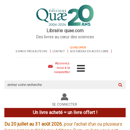
Librairie quae.com
Des livres au cœur des sciences
QUAE-OPEN
ESPACE PRO & AUTEURS
CONTACT
NOS EBOOKS EN ACCÈS LIBRE
Abonnez-
vous à la
newsletter
Rechercher
sur
le
site
SE CONNECTER
Un livre acheté = un livre offert !
Du 20 juillet au 31 août 2026
, pour l'achat d'un ou plusieurs