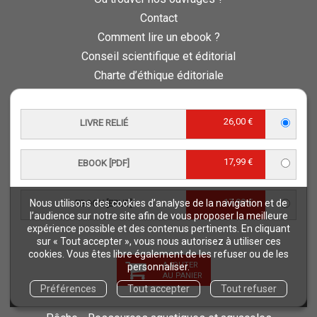
Contact
Comment lire un ebook ?
Conseil scientifique et éditorial
Charte d’éthique éditoriale
Questions fréquentes
Protection de vos données personnelles - RGPD
26,00 €
LIVRE RELIÉ
QUAE RECRUTE
Retours et commandes
17,99 €
EBOOK [PDF]
NOS THÉMATIQUES
Agriculture et productions végétales
17,99 €
Nous utilisons des cookies d’analyse de la navigation et de
EBOOK [EPUB]
l’audience sur notre site afin de vous proposer la meilleure
Alimentation et nutrition humaine
expérience possible et des contenus pertinents. En cliquant
Élevage et productions animales
sur « Tout accepter », vous nous autorisez à utiliser ces
cookies. Vous êtes libre également de les refuser ou de les
Forêt et sylviculture
AJOUTER
personnaliser.
AU PANIER
Milieux naturels et environnement
Préférences
Tout accepter
Tout refuser
Pays du Sud