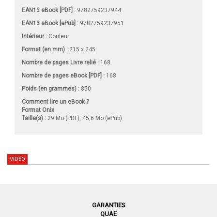
EAN13 eBook [PDF] :
9782759237944
EAN13 eBook [ePub] :
9782759237951
Intérieur :
Couleur
Format (en mm)
:
215 x 245
Nombre de pages
Livre relié
:
168
Nombre de pages
eBook [PDF]
:
168
Poids (en grammes) :
850
Comment lire un eBook ?
Format Onix
Taille(s) :
29 Mo (PDF), 45,6 Mo (ePub)
VIDÉO
GARANTIES
QUAE