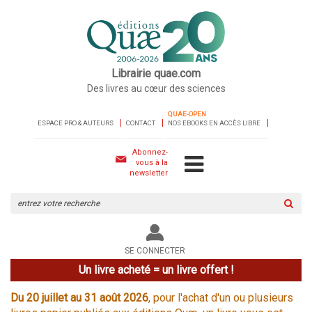
Librairie quae.com
Des livres au cœur des sciences
QUAE-OPEN
ESPACE PRO & AUTEURS
CONTACT
NOS EBOOKS EN ACCÈS LIBRE
Abonnez-
vous à la
newsletter
Rechercher
sur
le
site
SE CONNECTER
Un livre acheté = un livre offert !
Du 20 juillet au 31 août 2026
, pour l'achat d'un ou plusieurs