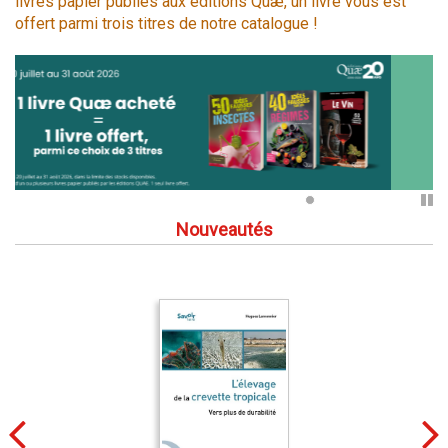
livres papier publiés aux éditions Quæ, un livre vous est
offert parmi trois titres de notre catalogue !
Pa
Nouveautés