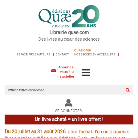
Librairie quae.com
Des livres au cœur des sciences
QUAE-OPEN
ESPACE PRO & AUTEURS
CONTACT
NOS EBOOKS EN ACCÈS LIBRE
Abonnez-
vous à la
newsletter
Rechercher
sur
le
site
SE CONNECTER
Un livre acheté = un livre offert !
Du 20 juillet au 31 août 2026
, pour l'achat d'un ou plusieurs