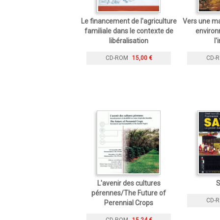
Le financement de l'agriculture
Vers une ma
familiale dans le contexte de
enviro
libéralisation
l'
CD-ROM
15,00 €
CD-
L'avenir des cultures
S
pérennes/The Future of
CD-
Perennial Crops