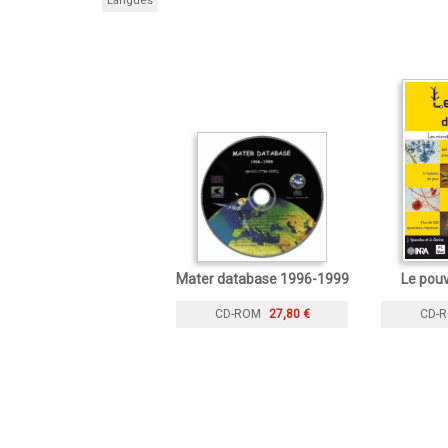
Langues
Mater database 1996-1999
Le pouv
CD-ROM
27,80 €
CD-