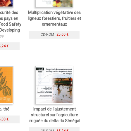
curité des
Multiplication végétative des
es pays en
ligneux forestiers, fruitiers et
ood Safety
ornementaux
Developing
CD-ROM
25,00 €
es
,24 €
o, thé
Impact de l'ajustement
structurel sur l'agriculture
,00 €
irriguée du delta du Sénégal