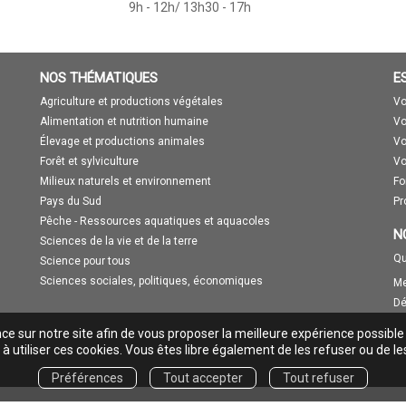
9h - 12h/ 13h30 - 17h
NOS THÉMATIQUES
E
Agriculture et productions végétales
Vo
Alimentation et nutrition humaine
Vo
Élevage et productions animales
Vo
Forêt et sylviculture
Vo
Milieux naturels et environnement
Fo
Pays du Sud
Pr
Pêche - Ressources aquatiques et aquacoles
N
Sciences de la vie et de la terre
Qu
Science pour tous
Sciences sociales, politiques, économiques
Me
Dé
nce sur notre site afin de vous proposer la meilleure expérience possible
à utiliser ces cookies. Vous êtes libre également de les refuser ou de le
Préférences
Tout accepter
Tout refuser