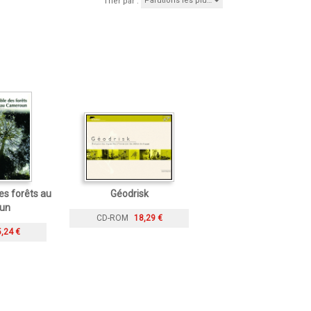
Parutions les plu…
Trier par :
es forêts au
Géodrisk
un
CD-ROM
18,29 €
,24 €