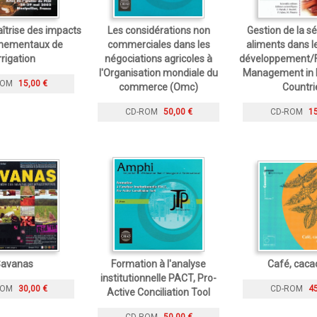
îtrise des impacts
Les considérations non
Gestion de la sé
nnementaux de
commerciales dans les
aliments dans l
irrigation
négociations agricoles à
développement/F
l'Organisation mondiale du
Management in 
ROM
15,00 €
commerce (Omc)
Countri
CD-ROM
50,00 €
CD-ROM
15
avanas
Formation à l'analyse
Café, caca
institutionnelle PACT, Pro-
ROM
30,00 €
CD-ROM
45
Active Conciliation Tool