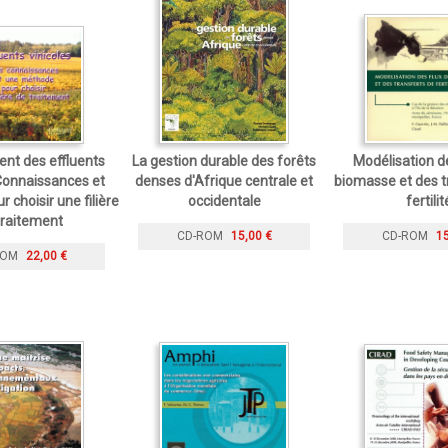
ent des effluents
La gestion durable des forêts
Modélisation de
 Connaissances et
denses d'Afrique centrale et
biomasse et des t
 choisir une filière
occidentale
fertilit
traitement
CD-ROM
15,00 €
CD-ROM
15
ROM
22,00 €