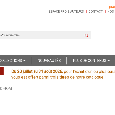
QUA
ESPACE PRO & AUTEURS
CONTACT
NOS 
Rechercher
sur
le
site
COLLECTIONS
NOUVEAUTÉS
PLUS DE CONTENUS
Du 20 juillet au 31 août 2026
, pour l'achat d'un ou plusieur
vous est offert parmi trois titres de notre catalogue !
 CD-ROM