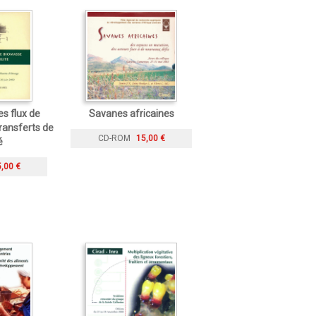
s flux de
Savanes africaines
ransferts de
CD-ROM
15,00 €
é
,00 €