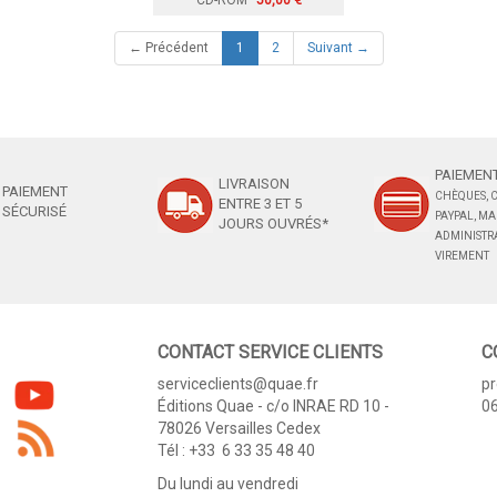
CD-ROM
50,00 €
(current)
← Précédent
1
2
Suivant →
PAIEMENT
LIVRAISON
PAIEMENT
CHÈQUES, C
ENTRE 3 ET 5
SÉCURISÉ
PAYPAL, M
JOURS OUVRÉS*
ADMINISTRA
VIREMENT
CONTACT SERVICE CLIENTS
C
serviceclients@quae.fr
p
Éditions Quae - c/o INRAE RD 10 -
06
78026 Versailles Cedex
Tél : +33 6 33 35 48 40
Du lundi au vendredi