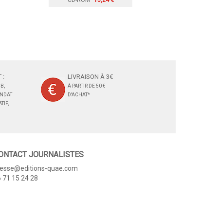
CD-ROM
15,24 €
 :
LIVRAISON À 3€
B,
À PARTIR DE 50 €
ANDAT
D'ACHAT*
TIF,
ONTACT JOURNALISTES
resse@editions-quae.com
 71 15 24 28