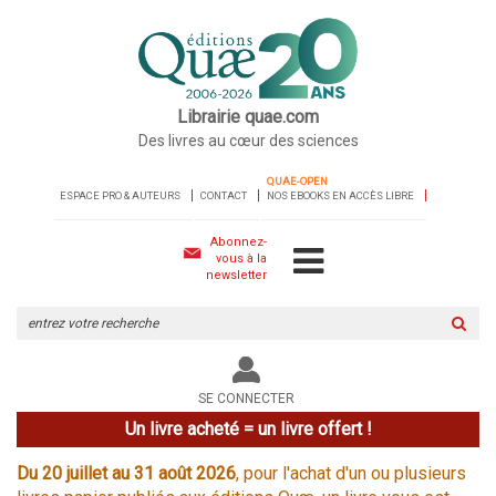
Librairie quae.com
Des livres au cœur des sciences
QUAE-OPEN
ESPACE PRO & AUTEURS
CONTACT
NOS EBOOKS EN ACCÈS LIBRE
Abonnez-
vous à la
newsletter
Rechercher
sur
le
site
SE CONNECTER
Un livre acheté = un livre offert !
Du 20 juillet au 31 août 2026
, pour l'achat d'un ou plusieurs