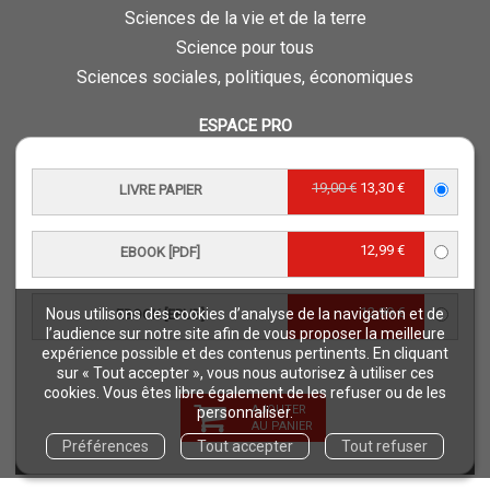
Sciences de la vie et de la terre
Science pour tous
Sciences sociales, politiques, économiques
ESPACE PRO
Vous êtes auteur
Vous êtes journaliste
19,00 €
13,30 €
LIVRE PAPIER
Vous êtes libraire
Vous êtes bibliothécaire
12,99 €
EBOOK [PDF]
Foreign rights
Procédure d'évaluation
12,99 €
Nous utilisons des cookies d’analyse de la navigation et de
EBOOK [EPUB]
l’audience sur notre site afin de vous proposer la meilleure
NOTRE SITE
expérience possible et des contenus pertinents. En cliquant
sur « Tout accepter », vous nous autorisez à utiliser ces
Quae © 2018
cookies. Vous êtes libre également de les refuser ou de les
AJOUTER
Mentions légales
personnaliser.
AU PANIER
Déclaration d'accessibilité
Préférences
Tout accepter
Tout refuser