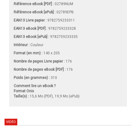
Référence eBook [PDF] :
02789NUM
Référence eBook [ePub] :
02789EPB
EAN13 Livre papier :
9782759233311
EAN13 eBook [PDF] :
9782759233328
EAN13 eBook [ePub] :
9782759233335
Intérieur :
Couleur
Format (en mm)
:
140 x 205
Nombre de pages
Livre papier
:
176
Nombre de pages
eBook [PDF]
:
176
Poids (en grammes) :
310
Comment lire un eBook ?
Format Onix
Taille(s) :
15,6 Mo (PDF), 19,9 Mo (ePub)
VIDÉO