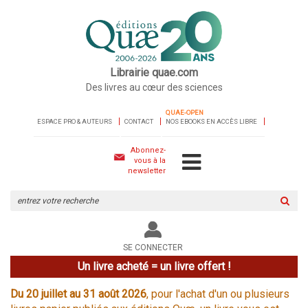
Librairie quae.com
Des livres au cœur des sciences
QUAE-OPEN
ESPACE PRO & AUTEURS
CONTACT
NOS EBOOKS EN ACCÈS LIBRE
Abonnez-
vous à la
newsletter
Rechercher
sur
le
site
SE CONNECTER
Un livre acheté = un livre offert !
Du 20 juillet au 31 août 2026
, pour l'achat d'un ou plusieurs