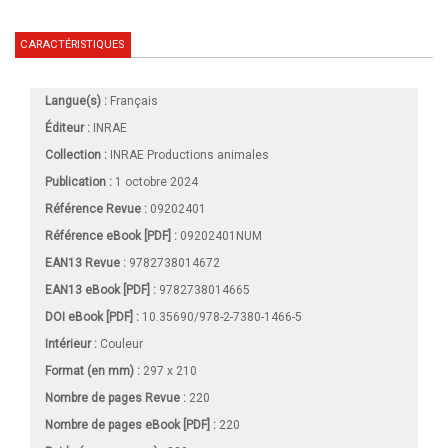
CARACTÉRISTIQUES
Langue(s) :
Français
Éditeur :
INRAE
Collection :
INRAE Productions animales
Publication :
1 octobre 2024
Référence Revue :
09202401
Référence eBook [PDF] :
09202401NUM
EAN13 Revue :
9782738014672
EAN13 eBook [PDF] :
9782738014665
DOI eBook [PDF] :
10.35690/978-2-7380-1466-5
Intérieur :
Couleur
Format (en mm)
:
297 x 210
Nombre de pages
Revue
:
220
Nombre de pages
eBook [PDF]
:
220