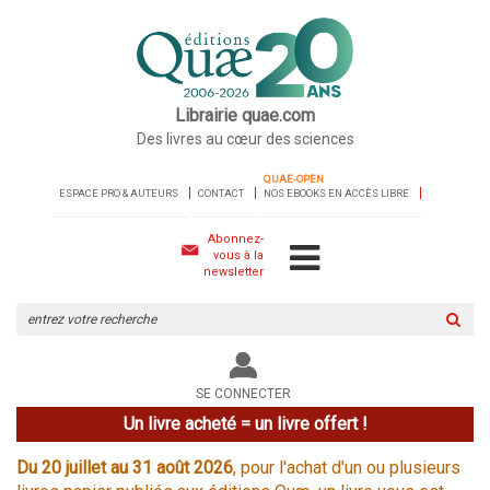
Librairie quae.com
Des livres au cœur des sciences
QUAE-OPEN
ESPACE PRO & AUTEURS
CONTACT
NOS EBOOKS EN ACCÈS LIBRE
Abonnez-
vous à la
newsletter
Rechercher
sur
le
site
SE CONNECTER
Un livre acheté = un livre offert !
Du 20 juillet au 31 août 2026
, pour l'achat d'un ou plusieurs