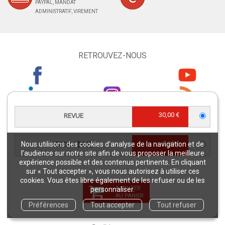
PAYPAL, MANDAT
ADMINISTRATIF, VIREMENT
RETROUVEZ-NOUS
30,00 €
REVUE
CONTACT SERVICE CLIENTS
serviceclients@quae.fr
0,00 €
Éditions Quae - c/o INRAE RD 10 -
Nous utilisons des cookies d’analyse de la navigation et de
EBOOK [PDF]
l’audience sur notre site afin de vous proposer la meilleure
78026 Versailles Cedex
expérience possible et des contenus pertinents. En cliquant
Tél : +33 6 33 35 48 40
sur « Tout accepter », vous nous autorisez à utiliser ces
Du lundi au vendredi
cookies. Vous êtes libre également de les refuser ou de les
AJOUTER
9h - 12h/ 13h30 - 17h
personnaliser.
AU PANIER
Préférences
Tout accepter
Tout refuser
CONTACT JOURNALISTES