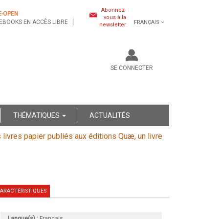
Abonnez-
E-OPEN
vous à la
EBOOKS EN ACCÈS LIBRE
FRANÇAIS
newsletter
SE CONNECTER
THÉMATIQUES
ACTUALITÉS
s livres papier publiés aux éditions Quæ, un livre
ARACTÉRISTIQUES
Langue(s) :
Français