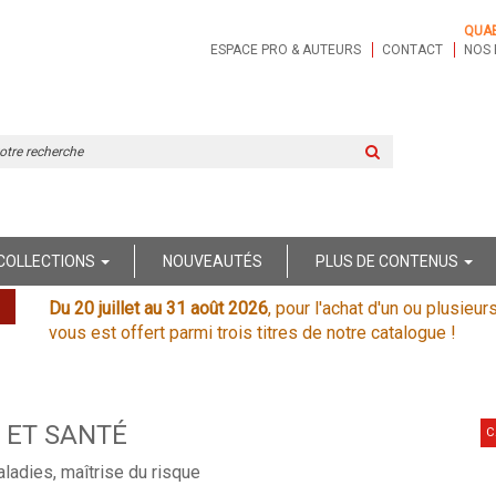
QUA
ESPACE PRO & AUTEURS
CONTACT
NOS 
Rechercher
sur
le
site
COLLECTIONS
NOUVEAUTÉS
PLUS DE CONTENUS
Du 20 juillet au 31 août 2026
, pour l'achat d'un ou plusieur
vous est offert parmi trois titres de notre catalogue !
 ET SANTÉ
C
aladies, maîtrise du risque