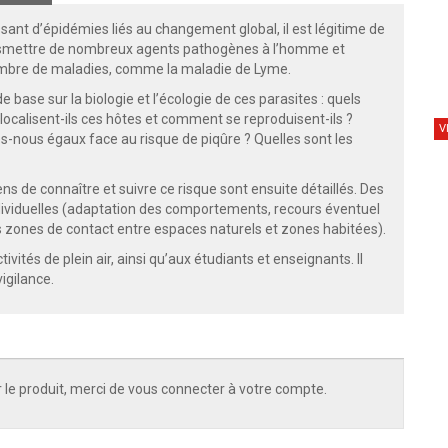
sant d’épidémies liés au changement global, il est légitime de
transmettre de nombreux agents pathogènes à l’homme et
n nombre de maladies, comme la maladie de Lyme.
base sur la biologie et l’écologie de ces parasites : quels
localisent-ils ces hôtes et comment se reproduisent-ils ?
V
nous égaux face au risque de piqûre ? Quelles sont les
s de connaître et suivre ce risque sont ensuite détaillés. Des
individuelles (adaptation des comportements, recours éventuel
es zones de contact entre espaces naturels et zones habitées).
vités de plein air, ainsi qu’aux étudiants et enseignants. Il
igilance.
 le produit, merci de vous connecter à votre compte.