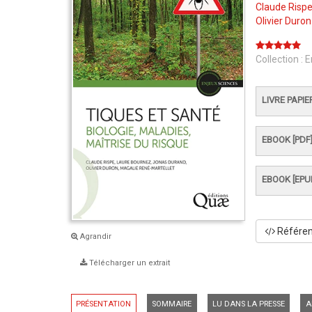
Claude Risp
Olivier Duron
Collection :
E
LIVRE PAPIE
EBOOK [PDF
EBOOK [EPU
Référenc
Agrandir
Télécharger un extrait
PRÉSENTATION
SOMMAIRE
LU DANS LA PRESSE
A