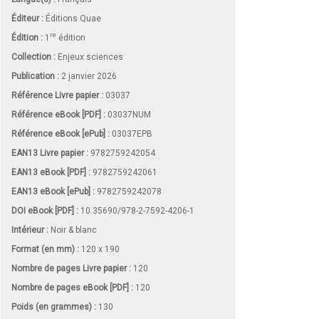
Éditeur :
Éditions Quae
re
Édition :
1
édition
Collection :
Enjeux sciences
Publication :
2 janvier 2026
Référence Livre papier :
03037
Référence eBook [PDF] :
03037NUM
Référence eBook [ePub] :
03037EPB
EAN13 Livre papier :
9782759242054
EAN13 eBook [PDF] :
9782759242061
EAN13 eBook [ePub] :
9782759242078
DOI eBook [PDF] :
10.35690/978-2-7592-4206-1
Intérieur :
Noir & blanc
Format (en mm)
:
120 x 190
Nombre de pages
Livre papier
:
120
Nombre de pages
eBook [PDF]
:
120
Poids (en grammes) :
130