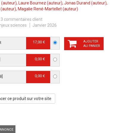
e
(auteur),
Laure Bournez
(auteur),
Jonas Durand
(auteur),
(auteur),
Magalie René-Martellet
(auteur)
3 commentaires client
njeux sciences
Janvier 2026
AJOUTER
17,00 €
R
AU PANIER
0,00 €
]
0,00 €
B]
er ce produit sur votre site
NNONCE