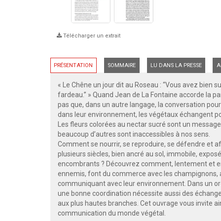
Télécharger un extrait
PRÉSENTATION
SOMMAIRE
LU DANS LA PRESSE
A
« Le Chêne un jour dit au Roseau : “Vous avez bien su
fardeau.” » Quand Jean de La Fontaine accorde la par
pas que, dans un autre langage, la conversation pour
dans leur environnement, les végétaux échangent po
Les fleurs colorées au nectar sucré sont un message à
beaucoup d’autres sont inaccessibles à nos sens.
Comment se nourrir, se reproduire, se défendre et 
plusieurs siècles, bien ancré au sol, immobile, expos
encombrants ? Découvrez comment, lentement et en to
ennemis, font du commerce avec les champignons, ap
communiquant avec leur environnement. Dans un org
une bonne coordination nécessite aussi des échanges
aux plus hautes branches. Cet ouvrage vous invite ai
communication du monde végétal.