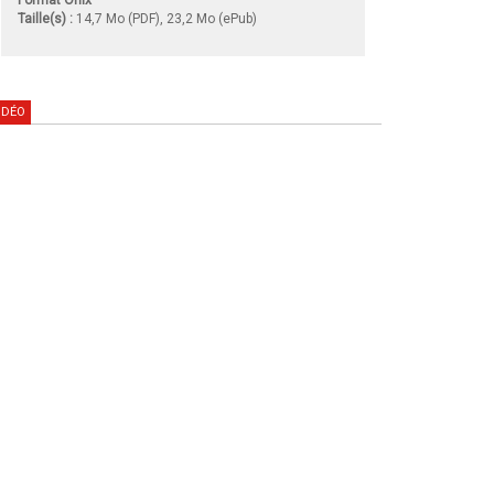
Taille(s) :
14,7 Mo (PDF), 23,2 Mo (ePub)
IDÉO