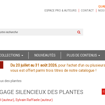
QUA
ESPACE PRO & AUTEURS
CONTACT
NOS 
Rechercher
sur
le
site
COLLECTIONS
NOUVEAUTÉS
PLUS DE CONTENUS
Du 20 juillet au 31 août 2026
, pour l'achat d'un ou plusieur
vous est offert parmi trois titres de notre catalogue !
eux des plantes
GAGE SILENCIEUX DES PLANTES
C
l
(auteur),
Sylvain Raffaele
(auteur)