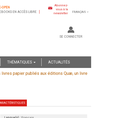
Abonnez-
E-OPEN
vous à la
EBOOKS EN ACCÈS LIBRE
FRANÇAIS
newsletter
SE CONNECTER
THÉMATIQUES
ACTUALITÉS
s livres papier publiés aux éditions Quæ, un livre
ARACTÉRISTIQUES
Langue(s) :
Français