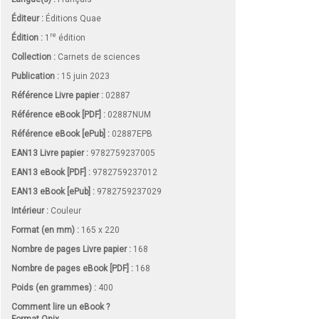
Éditeur :
Éditions Quae
re
Édition :
1
édition
Collection :
Carnets de sciences
Publication :
15 juin 2023
Référence Livre papier :
02887
Référence eBook [PDF] :
02887NUM
Référence eBook [ePub] :
02887EPB
EAN13 Livre papier :
9782759237005
EAN13 eBook [PDF] :
9782759237012
EAN13 eBook [ePub] :
9782759237029
Intérieur :
Couleur
Format (en mm)
:
165 x 220
Nombre de pages
Livre papier
:
168
Nombre de pages
eBook [PDF]
:
168
Poids (en grammes) :
400
Comment lire un eBook ?
Format Onix