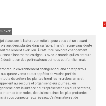
V
NNONCE
jet d’accuser la Nature ; un roitelet pour vous est un pesant
ole aux deux plantes dans sa fable, il ne s’imagine sans doute
rait réellement avoir lieu. À l’affût du moindre changement
urtant d’innombrables signaux avec le monde qui les entoure.
 destination des pollinisateurs qui nous est familier, mais
affronter un environnement changeant quand on vit parfois
é aux quatre vents et aux appétits de voisins parfois
ute discrétion, les plantes trient les microbes amis et
pellent au secours et organisent leur journée… en
anisme dont la surface peut représenter plusieurs hectares,
 internes bien rodés, depuis les racines les plus profondes
nsi à vous connecter aux réseaux d’information et de