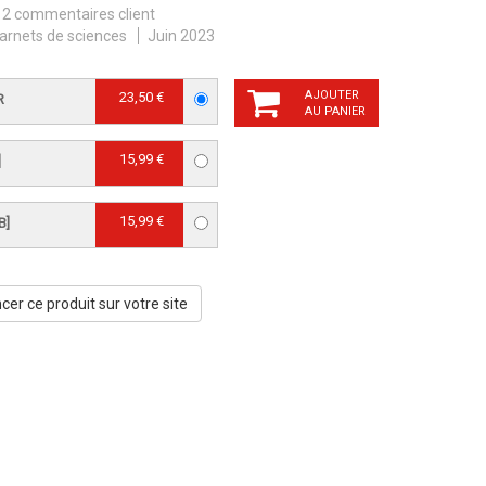
2 commentaires client
arnets de sciences
Juin 2023
AJOUTER
23,50 €
R
AU PANIER
15,99 €
]
15,99 €
B]
er ce produit sur votre site