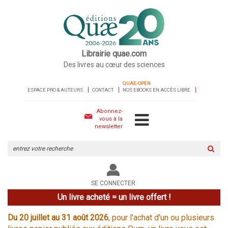
Librairie quae.com
Des livres au cœur des sciences
QUAE-OPEN
ESPACE PRO & AUTEURS
CONTACT
NOS EBOOKS EN ACCÈS LIBRE
Abonnez-
vous à la
newsletter
Rechercher
sur
le
site
SE CONNECTER
Un livre acheté = un livre offert !
Du 20 juillet au 31 août 2026
, pour l'achat d'un ou plusieurs