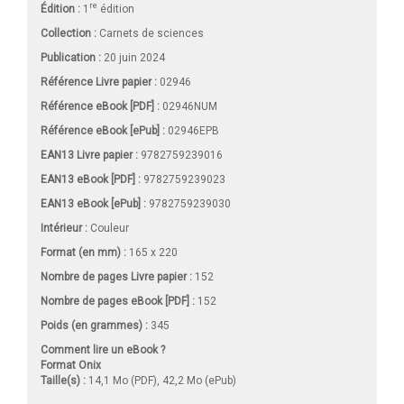
re
Édition :
1
édition
Collection :
Carnets de sciences
Publication :
20 juin 2024
Référence Livre papier :
02946
Référence eBook [PDF] :
02946NUM
Référence eBook [ePub] :
02946EPB
EAN13 Livre papier :
9782759239016
EAN13 eBook [PDF] :
9782759239023
EAN13 eBook [ePub] :
9782759239030
Intérieur :
Couleur
Format (en mm)
:
165 x 220
Nombre de pages
Livre papier
:
152
Nombre de pages
eBook [PDF]
:
152
Poids (en grammes) :
345
Comment lire un eBook ?
Format Onix
Taille(s) :
14,1 Mo (PDF), 42,2 Mo (ePub)