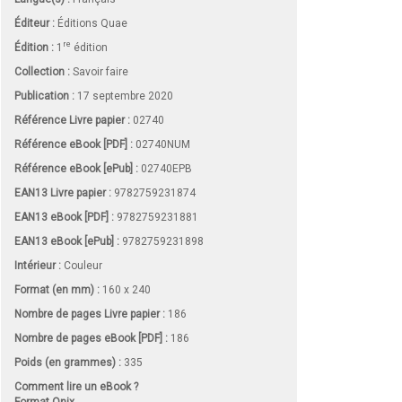
Éditeur :
Éditions Quae
re
Édition :
1
édition
Collection :
Savoir faire
Publication :
17 septembre 2020
Référence Livre papier :
02740
Référence eBook [PDF] :
02740NUM
Référence eBook [ePub] :
02740EPB
EAN13 Livre papier :
9782759231874
EAN13 eBook [PDF] :
9782759231881
EAN13 eBook [ePub] :
9782759231898
Intérieur :
Couleur
Format (en mm)
:
160 x 240
Nombre de pages
Livre papier
:
186
Nombre de pages
eBook [PDF]
:
186
Poids (en grammes) :
335
Comment lire un eBook ?
Format Onix