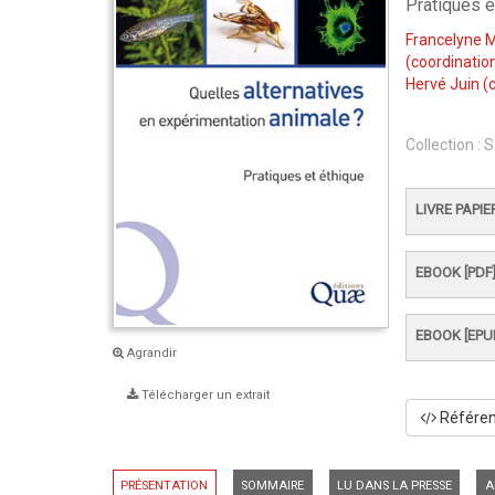
Pratiques e
Francelyne 
(coordination
Hervé Juin
(c
Collection :
S
LIVRE PAPIE
EBOOK [PDF
EBOOK [EPU
Agrandir
Télécharger un extrait
Référenc
PRÉSENTATION
SOMMAIRE
LU DANS LA PRESSE
A