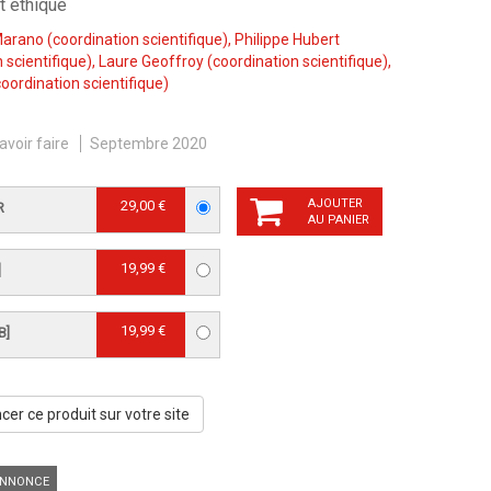
t éthique
Marano
(coordination scientifique),
Philippe Hubert
 scientifique),
Laure Geoffroy
(coordination scientifique),
oordination scientifique)
avoir faire
Septembre 2020
AJOUTER
29,00 €
R
AU PANIER
19,99 €
]
19,99 €
B]
er ce produit sur votre site
NNONCE