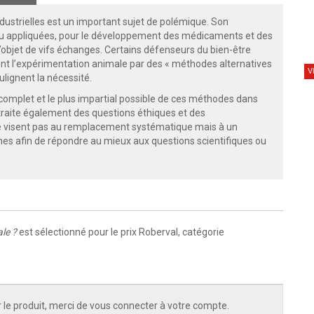
ndustrielles est un important sujet de polémique. Son
 ou appliquées, pour le développement des médicaments et des
 l’objet de vifs échanges. Certains défenseurs du bien-être
ent l’expérimentation animale par des « méthodes alternatives
V
ulignent la nécessité.
us complet et le plus impartial possible de ces méthodes dans
Il traite également des questions éthiques et des
e visent pas au remplacement systématique mais à un
s afin de répondre au mieux aux questions scientifiques ou
le ?
est sélectionné pour le prix Roberval, catégorie
 le produit, merci de vous connecter à votre compte.