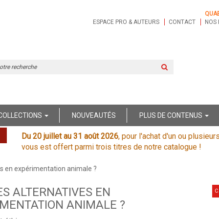
QUA
ESPACE PRO & AUTEURS
CONTACT
NOS 
Rechercher
sur
le
site
COLLECTIONS
NOUVEAUTÉS
PLUS DE CONTENUS
Du 20 juillet au 31 août 2026
, pour l'achat d'un ou plusieur
vous est offert parmi trois titres de notre catalogue !
es en expérimentation animale ?
S ALTERNATIVES EN
C
MENTATION ANIMALE ?