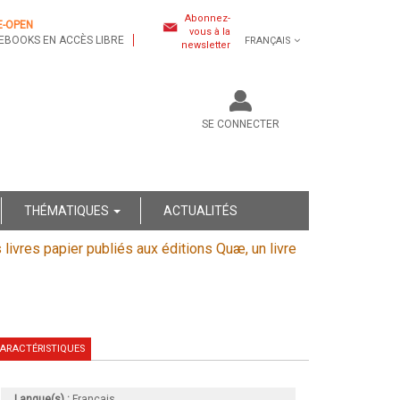
Abonnez-
E-OPEN
vous à la
EBOOKS EN ACCÈS LIBRE
FRANÇAIS
newsletter
SE CONNECTER
THÉMATIQUES
ACTUALITÉS
s livres papier publiés aux éditions Quæ, un livre
ARACTÉRISTIQUES
Langue(s) :
Français