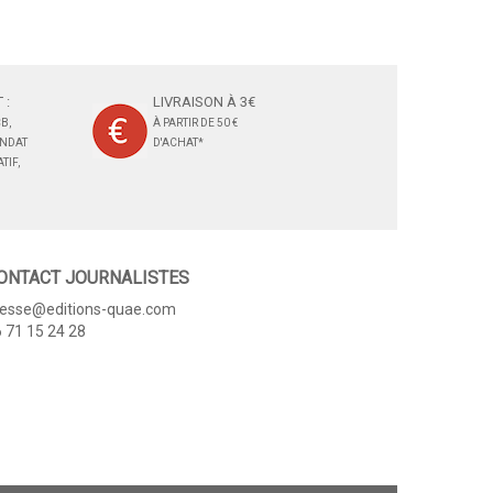
 :
LIVRAISON À 3€
B,
À PARTIR DE 50 €
ANDAT
D'ACHAT*
TIF,
ONTACT JOURNALISTES
resse@editions-quae.com
 71 15 24 28