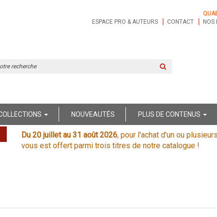
QUA
ESPACE PRO & AUTEURS
CONTACT
NOS 
Rechercher
sur
le
site
COLLECTIONS
NOUVEAUTÉS
PLUS DE CONTENUS
Du 20 juillet au 31 août 2026
, pour l'achat d'un ou plusieur
vous est offert parmi trois titres de notre catalogue !