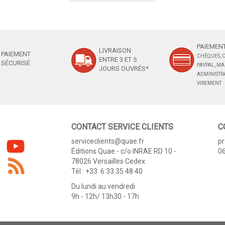
PAIEMENT
LIVRAISON
PAIEMENT
CHÈQUES, C
ENTRE 3 ET 5
SÉCURISÉ
PAYPAL, M
JOURS OUVRÉS*
ADMINISTRA
VIREMENT
CONTACT SERVICE CLIENTS
C
serviceclients@quae.fr
p
Éditions Quae - c/o INRAE RD 10 -
06
78026 Versailles Cedex
Tél : +33 6 33 35 48 40
Du lundi au vendredi
9h - 12h/ 13h30 - 17h