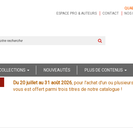
QUA
ESPACE PRO & AUTEURS
CONTACT
NOS 
Rechercher
sur
le
site
COLLECTIONS
NOUVEAUTÉS
PLUS DE CONTENUS
Du 20 juillet au 31 août 2026
, pour l'achat d'un ou plusieur
vous est offert parmi trois titres de notre catalogue !