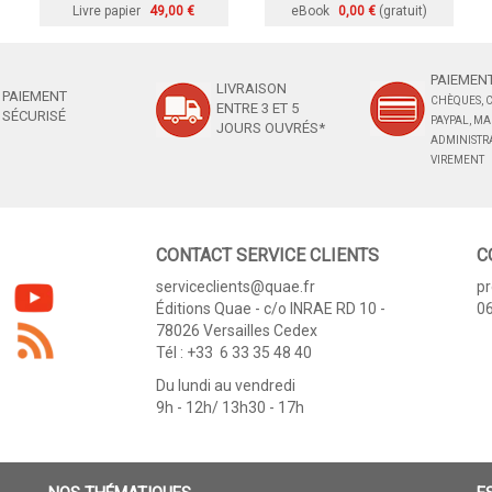
Livre papier
49,00 €
eBook
0,00 €
(gratuit)
PAIEMENT
LIVRAISON
PAIEMENT
CHÈQUES, C
ENTRE 3 ET 5
SÉCURISÉ
PAYPAL, M
JOURS OUVRÉS*
ADMINISTRA
VIREMENT
CONTACT SERVICE CLIENTS
C
serviceclients@quae.fr
p
Éditions Quae - c/o INRAE RD 10 -
06
78026 Versailles Cedex
Tél : +33 6 33 35 48 40
Du lundi au vendredi
9h - 12h/ 13h30 - 17h