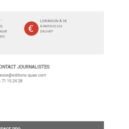
 :
LIVRAISON À 3€
B,
À PARTIR DE 50 €
ANDAT
D'ACHAT*
TIF,
ONTACT JOURNALISTES
resse@editions-quae.com
 71 15 24 28