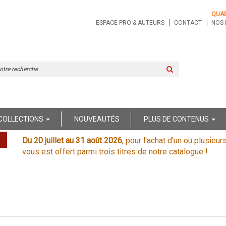
QUA
ESPACE PRO & AUTEURS
CONTACT
NOS 
Rechercher
sur
le
site
COLLECTIONS
NOUVEAUTÉS
PLUS DE CONTENUS
Du 20 juillet au 31 août 2026
, pour l'achat d'un ou plusieur
vous est offert parmi trois titres de notre catalogue !