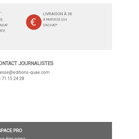
 :
LIVRAISON À 3€
B,
À PARTIR DE 50 €
ANDAT
D'ACHAT*
TIF,
ONTACT JOURNALISTES
resse@editions-quae.com
 71 15 24 28
SPACE PRO
us êtes auteur