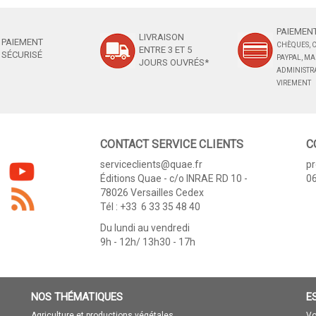
PAIEMENT
LIVRAISON
PAIEMENT
CHÈQUES, C
ENTRE 3 ET 5
SÉCURISÉ
PAYPAL, M
JOURS OUVRÉS*
ADMINISTRA
VIREMENT
CONTACT SERVICE CLIENTS
C
serviceclients@quae.fr
p
Éditions Quae - c/o INRAE RD 10 -
06
78026 Versailles Cedex
Tél : +33 6 33 35 48 40
Du lundi au vendredi
9h - 12h/ 13h30 - 17h
NOS THÉMATIQUES
E
Agriculture et productions végétales
Vo