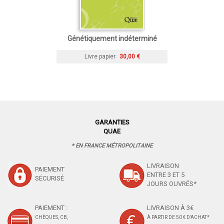
Génétiquement indéterminé
Livre papier
30,00 €
GARANTIES
QUAE
* EN FRANCE MÉTROPOLITAINE
LIVRAISON
PAIEMENT
ENTRE 3 ET 5
SÉCURISÉ
JOURS OUVRÉS*
PAIEMENT :
LIVRAISON À 3€
CHÈQUES, CB,
À PARTIR DE 50 € D'ACHAT*