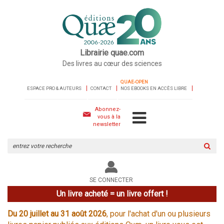
Librairie quae.com
Des livres au cœur des sciences
QUAE-OPEN
ESPACE PRO & AUTEURS
CONTACT
NOS EBOOKS EN ACCÈS LIBRE
Abonnez-
vous à la
newsletter
Rechercher
sur
le
site
SE CONNECTER
Un livre acheté = un livre offert !
Du 20 juillet au 31 août 2026
, pour l'achat d'un ou plusieurs