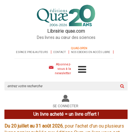
Librairie quae.com
Des livres au cœur des sciences
QUAE-OPEN
ESPACE PRO & AUTEURS
CONTACT
NOS EBOOKS EN ACCÈS LIBRE
Abonnez-
vous à la
newsletter
Rechercher
sur
le
site
SE CONNECTER
Un livre acheté = un livre offert !
Du 20 juillet au 31 août 2026
, pour l'achat d'un ou plusieurs