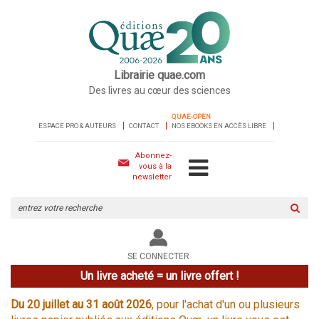
Librairie quae.com
Des livres au cœur des sciences
QUAE-OPEN
ESPACE PRO & AUTEURS
CONTACT
NOS EBOOKS EN ACCÈS LIBRE
Abonnez-
vous à la
newsletter
Rechercher
sur
le
site
SE CONNECTER
Un livre acheté = un livre offert !
Du 20 juillet au 31 août 2026
, pour l'achat d'un ou plusieurs