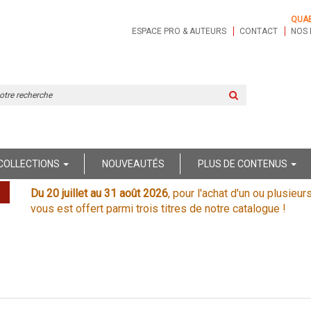
QUA
ESPACE PRO & AUTEURS
CONTACT
NOS 
Rechercher
sur
le
site
COLLECTIONS
NOUVEAUTÉS
PLUS DE CONTENUS
Du 20 juillet au 31 août 2026
, pour l'achat d'un ou plusieur
vous est offert parmi trois titres de notre catalogue !