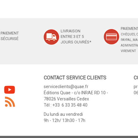
PAIEMENT
LIVRAISON
PAIEMENT
CHÈQUES, C
ENTRE 3 ET 5
SÉCURISÉ
PAYPAL, M
JOURS OUVRÉS*
ADMINISTRA
VIREMENT
CONTACT SERVICE CLIENTS
C
serviceclients@quae.fr
p
Éditions Quae - c/o INRAE RD 10 -
06
78026 Versailles Cedex
Tél : +33 6 33 35 48 40
Du lundi au vendredi
9h - 12h/ 13h30 - 17h