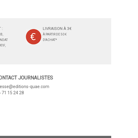
 :
LIVRAISON À 3€
B,
À PARTIR DE 50 €
ANDAT
D'ACHAT*
TIF,
ONTACT JOURNALISTES
resse@editions-quae.com
 71 15 24 28