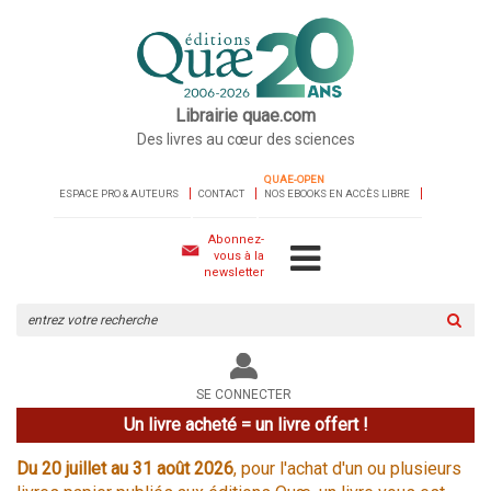
Librairie quae.com
Des livres au cœur des sciences
QUAE-OPEN
ESPACE PRO & AUTEURS
CONTACT
NOS EBOOKS EN ACCÈS LIBRE
Abonnez-
vous à la
newsletter
Rechercher
sur
le
site
SE CONNECTER
Un livre acheté = un livre offert !
Du 20 juillet au 31 août 2026
, pour l'achat d'un ou plusieurs