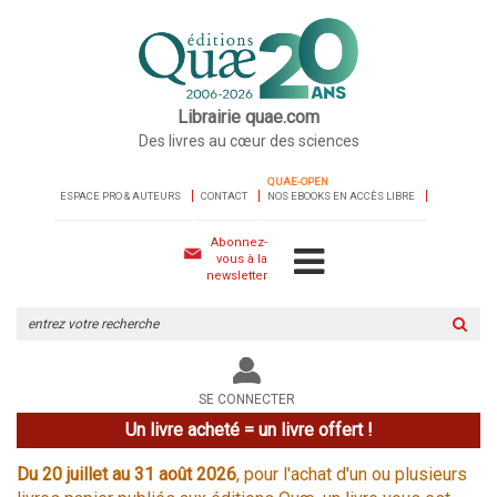
Librairie quae.com
Des livres au cœur des sciences
QUAE-OPEN
ESPACE PRO & AUTEURS
CONTACT
NOS EBOOKS EN ACCÈS LIBRE
Abonnez-
vous à la
newsletter
Rechercher
sur
le
site
SE CONNECTER
Un livre acheté = un livre offert !
Du 20 juillet au 31 août 2026
, pour l'achat d'un ou plusieurs