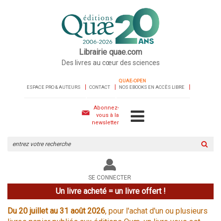
Librairie quae.com
Des livres au cœur des sciences
QUAE-OPEN
ESPACE PRO & AUTEURS
CONTACT
NOS EBOOKS EN ACCÈS LIBRE
Abonnez-
vous à la
newsletter
Rechercher
sur
le
site
SE CONNECTER
Un livre acheté = un livre offert !
Du 20 juillet au 31 août 2026
, pour l'achat d'un ou plusieurs