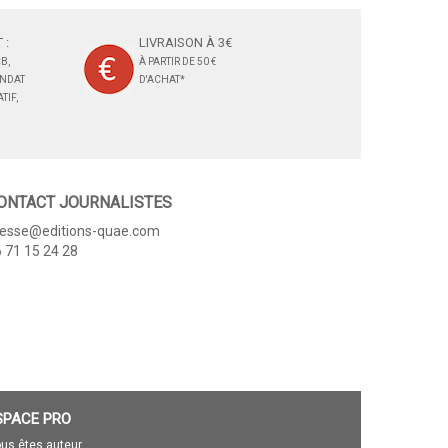
 :
LIVRAISON À 3€
B,
À PARTIR DE 50 €
ANDAT
D'ACHAT*
TIF,
ONTACT JOURNALISTES
resse@editions-quae.com
 71 15 24 28
SPACE PRO
us êtes auteur