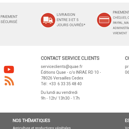
PAIEMENT
LIVRAISON
PAIEMENT
CHÈQUES, C
ENTRE 3 ET 5
SÉCURISÉ
PAYPAL, M
JOURS OUVRÉS*
ADMINISTRA
VIREMENT
CONTACT SERVICE CLIENTS
C
serviceclients@quae.fr
p
Éditions Quae - c/o INRAE RD 10 -
06
78026 Versailles Cedex
Tél : +33 6 33 35 48 40
Du lundi au vendredi
9h - 12h/ 13h30 - 17h
NOS THÉMATIQUES
E
Agriculture et productions végétales
Vo