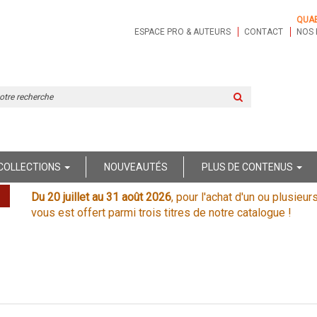
QUA
ESPACE PRO & AUTEURS
CONTACT
NOS 
Rechercher
sur
le
site
COLLECTIONS
NOUVEAUTÉS
PLUS DE CONTENUS
Du 20 juillet au 31 août 2026
, pour l'achat d'un ou plusieur
vous est offert parmi trois titres de notre catalogue !