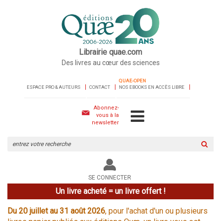
Librairie quae.com
Des livres au cœur des sciences
QUAE-OPEN
ESPACE PRO & AUTEURS
CONTACT
NOS EBOOKS EN ACCÈS LIBRE
Abonnez-
vous à la
newsletter
Rechercher
sur
le
site
SE CONNECTER
Un livre acheté = un livre offert !
Du 20 juillet au 31 août 2026
, pour l'achat d'un ou plusieurs