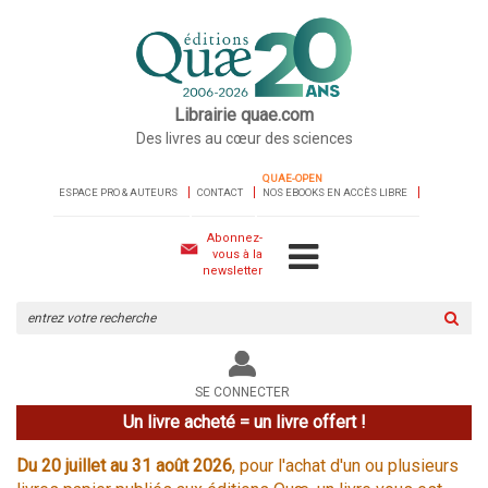
Librairie quae.com
Des livres au cœur des sciences
QUAE-OPEN
ESPACE PRO & AUTEURS
CONTACT
NOS EBOOKS EN ACCÈS LIBRE
Abonnez-
vous à la
newsletter
Rechercher
sur
le
site
SE CONNECTER
Un livre acheté = un livre offert !
Du 20 juillet au 31 août 2026
, pour l'achat d'un ou plusieurs