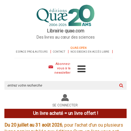
Librairie quae.com
Des livres au cœur des sciences
QUAE-OPEN
ESPACE PRO & AUTEURS
CONTACT
NOS EBOOKS EN ACCÈS LIBRE
Abonnez-
vous à la
newsletter
Rechercher
sur
le
site
SE CONNECTER
Un livre acheté = un livre offert !
Du 20 juillet au 31 août 2026
, pour l'achat d'un ou plusieurs