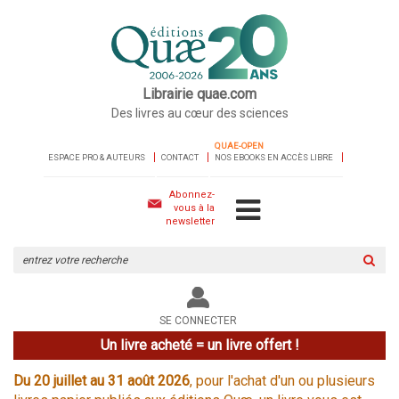
Librairie quae.com
Des livres au cœur des sciences
QUAE-OPEN
ESPACE PRO & AUTEURS
CONTACT
NOS EBOOKS EN ACCÈS LIBRE
Abonnez-
vous à la
newsletter
Rechercher
sur
le
site
SE CONNECTER
Un livre acheté = un livre offert !
Du 20 juillet au 31 août 2026
, pour l'achat d'un ou plusieurs