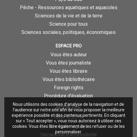
Pêche - Ressources aquatiques et aquacoles
Sciences de la vie et de la terre
Science pour tous
Sciences sociales, politiques, économiques
ESPACE PRO
Vous êtes auteur
Vous êtes journaliste
Vous êtes libraire
Vous êtes bibliothécaire
Foreign rights
Procédure d'évaluation
Nous utilisons des cookies d’analyse de la navigation et de
NOTRE SITE
l’audience sur notre site afin de vous proposer la meilleure
expérience possible et des contenus pertinents. En cliquant
Quae © 2018
sur « Tout accepter », vous nous autorisez à utiliser ces
Mentions légales
cookies. Vous êtes libre également de les refuser ou de les
personnaliser.
Déclaration d'accessibilité