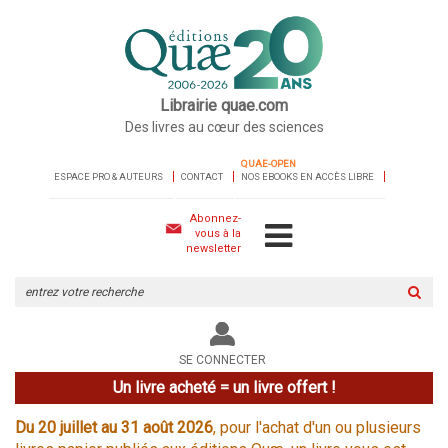
Librairie quae.com
Des livres au cœur des sciences
QUAE-OPEN
ESPACE PRO & AUTEURS
CONTACT
NOS EBOOKS EN ACCÈS LIBRE
Abonnez-
vous à la
newsletter
Rechercher
sur
le
site
SE CONNECTER
Un livre acheté = un livre offert !
Du 20 juillet au 31 août 2026
, pour l'achat d'un ou plusieurs