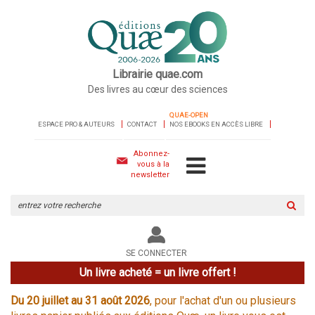
Librairie quae.com
Des livres au cœur des sciences
QUAE-OPEN
ESPACE PRO & AUTEURS
CONTACT
NOS EBOOKS EN ACCÈS LIBRE
Abonnez-
vous à la
newsletter
Rechercher
sur
le
site
SE CONNECTER
Un livre acheté = un livre offert !
Du 20 juillet au 31 août 2026
, pour l'achat d'un ou plusieurs