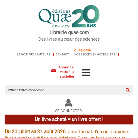
Librairie quae.com
Des livres au cœur des sciences
QUAE-OPEN
ESPACE PRO & AUTEURS
CONTACT
NOS EBOOKS EN ACCÈS LIBRE
Abonnez-
vous à la
newsletter
Rechercher
sur
le
site
SE CONNECTER
Un livre acheté = un livre offert !
Du 20 juillet au 31 août 2026
, pour l'achat d'un ou plusieurs