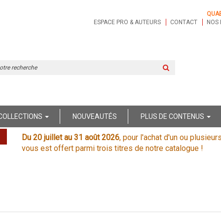
QUA
ESPACE PRO & AUTEURS
CONTACT
NOS 
Rechercher
sur
le
site
COLLECTIONS
NOUVEAUTÉS
PLUS DE CONTENUS
Du 20 juillet au 31 août 2026
, pour l'achat d'un ou plusieur
vous est offert parmi trois titres de notre catalogue !