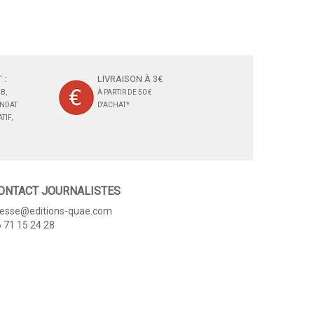
 :
LIVRAISON À 3€
B,
À PARTIR DE 50 €
ANDAT
D'ACHAT*
TIF,
ONTACT JOURNALISTES
resse@editions-quae.com
 71 15 24 28