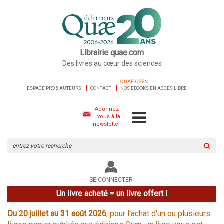
Librairie quae.com
Des livres au cœur des sciences
QUAE-OPEN
ESPACE PRO & AUTEURS
CONTACT
NOS EBOOKS EN ACCÈS LIBRE
Abonnez-
vous à la
newsletter
Rechercher
sur
le
site
SE CONNECTER
Un livre acheté = un livre offert !
Du 20 juillet au 31 août 2026
, pour l'achat d'un ou plusieurs