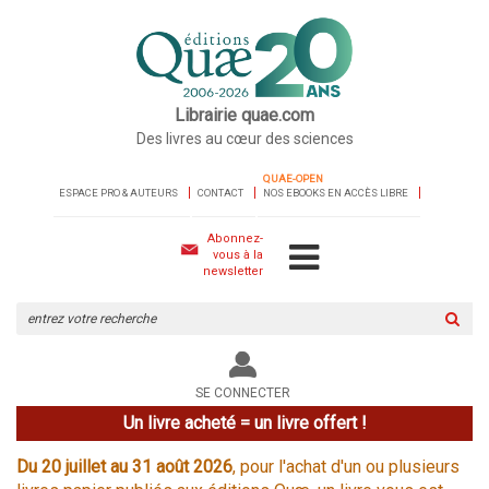
Librairie quae.com
Des livres au cœur des sciences
QUAE-OPEN
ESPACE PRO & AUTEURS
CONTACT
NOS EBOOKS EN ACCÈS LIBRE
Abonnez-
vous à la
newsletter
Rechercher
sur
le
site
SE CONNECTER
Un livre acheté = un livre offert !
Du 20 juillet au 31 août 2026
, pour l'achat d'un ou plusieurs