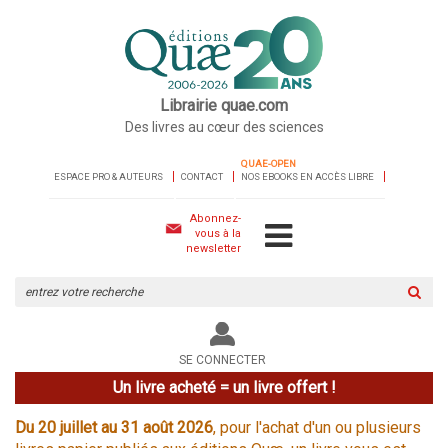
Librairie quae.com
Des livres au cœur des sciences
QUAE-OPEN
ESPACE PRO & AUTEURS
CONTACT
NOS EBOOKS EN ACCÈS LIBRE
Abonnez-
vous à la
newsletter
Rechercher
sur
le
site
SE CONNECTER
Un livre acheté = un livre offert !
Du 20 juillet au 31 août 2026
, pour l'achat d'un ou plusieurs