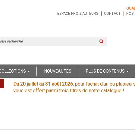
QUA
ESPACE PRO & AUTEURS
CONTACT
NOS 
Rechercher
sur
le
site
COLLECTIONS
NOUVEAUTÉS
PLUS DE CONTENUS
Du 20 juillet au 31 août 2026
, pour l'achat d'un ou plusieur
vous est offert parmi trois titres de notre catalogue !