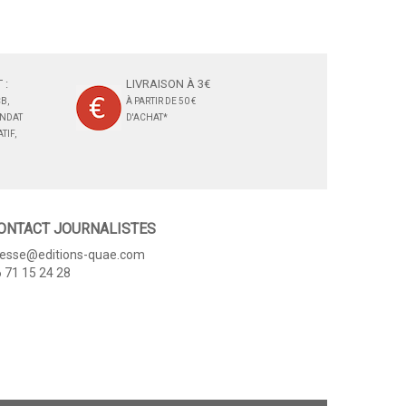
 :
LIVRAISON À 3€
B,
À PARTIR DE 50 €
ANDAT
D'ACHAT*
TIF,
ONTACT JOURNALISTES
resse@editions-quae.com
 71 15 24 28