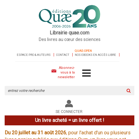
Librairie quae.com
Des livres au cœur des sciences
QUAE-OPEN
ESPACE PRO & AUTEURS
CONTACT
NOS EBOOKS EN ACCÈS LIBRE
Abonnez-
vous à la
newsletter
Rechercher
sur
le
site
SE CONNECTER
Un livre acheté = un livre offert !
Du 20 juillet au 31 août 2026
, pour l'achat d'un ou plusieurs