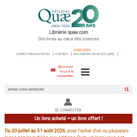
Librairie quae.com
Des livres au cœur des sciences
QUAE-OPEN
ESPACE PRO & AUTEURS
CONTACT
NOS EBOOKS EN ACCÈS LIBRE
Abonnez-
vous à la
newsletter
Rechercher
sur
le
site
SE CONNECTER
Un livre acheté = un livre offert !
Du 20 juillet au 31 août 2026
, pour l'achat d'un ou plusieurs