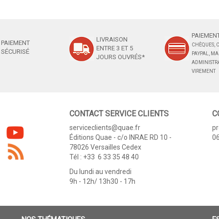
PAIEMENT
LIVRAISON
PAIEMENT
CHÈQUES, C
ENTRE 3 ET 5
SÉCURISÉ
PAYPAL, M
JOURS OUVRÉS*
ADMINISTRA
VIREMENT
CONTACT SERVICE CLIENTS
C
serviceclients@quae.fr
p
Éditions Quae - c/o INRAE RD 10 -
06
78026 Versailles Cedex
Tél : +33 6 33 35 48 40
Du lundi au vendredi
9h - 12h/ 13h30 - 17h