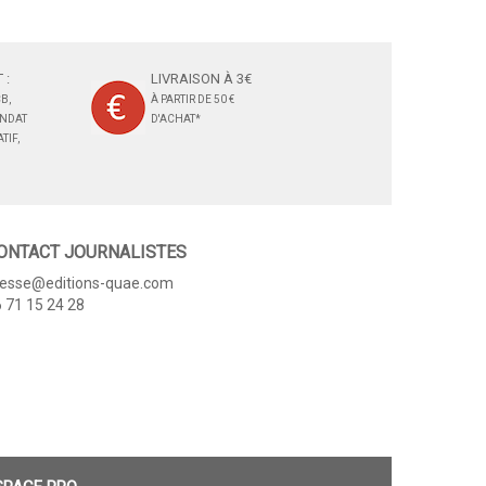
 :
LIVRAISON À 3€
B,
À PARTIR DE 50 €
ANDAT
D'ACHAT*
TIF,
ONTACT JOURNALISTES
resse@editions-quae.com
 71 15 24 28