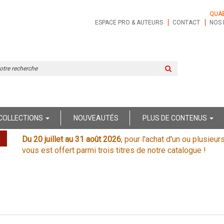
QUA
ESPACE PRO & AUTEURS
CONTACT
NOS 
Rechercher
sur
le
site
COLLECTIONS
NOUVEAUTÉS
PLUS DE CONTENUS
Du 20 juillet au 31 août 2026
, pour l'achat d'un ou plusieur
vous est offert parmi trois titres de notre catalogue !