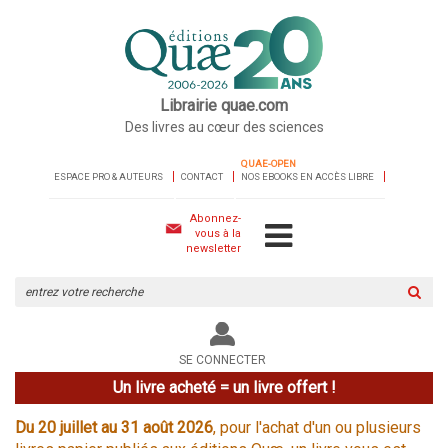
Librairie quae.com
Des livres au cœur des sciences
QUAE-OPEN
ESPACE PRO & AUTEURS
CONTACT
NOS EBOOKS EN ACCÈS LIBRE
Abonnez-
vous à la
newsletter
Rechercher
sur
le
site
SE CONNECTER
Un livre acheté = un livre offert !
Du 20 juillet au 31 août 2026
, pour l'achat d'un ou plusieurs