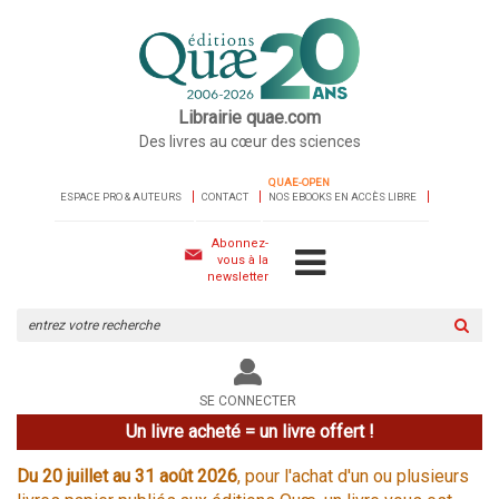
Librairie quae.com
Des livres au cœur des sciences
QUAE-OPEN
ESPACE PRO & AUTEURS
CONTACT
NOS EBOOKS EN ACCÈS LIBRE
Abonnez-
vous à la
newsletter
Rechercher
sur
le
site
SE CONNECTER
Un livre acheté = un livre offert !
Du 20 juillet au 31 août 2026
, pour l'achat d'un ou plusieurs