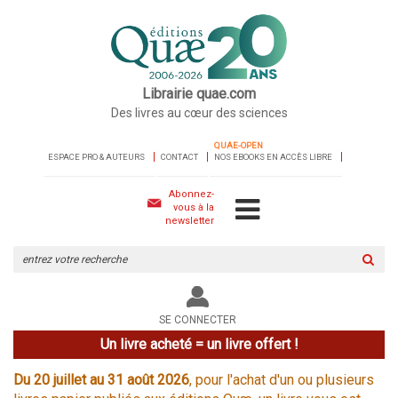
Librairie quae.com
Des livres au cœur des sciences
QUAE-OPEN
ESPACE PRO & AUTEURS
CONTACT
NOS EBOOKS EN ACCÈS LIBRE
Abonnez-
vous à la
newsletter
Rechercher
sur
le
site
SE CONNECTER
Un livre acheté = un livre offert !
Du 20 juillet au 31 août 2026
, pour l'achat d'un ou plusieurs