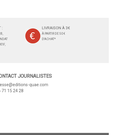
 :
LIVRAISON À 3€
B,
À PARTIR DE 50 €
ANDAT
D'ACHAT*
TIF,
ONTACT JOURNALISTES
resse@editions-quae.com
 71 15 24 28