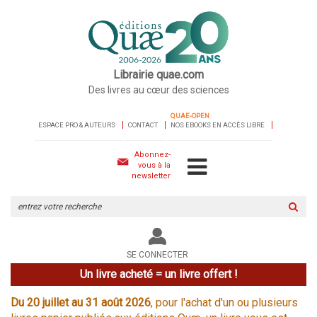
Librairie quae.com
Des livres au cœur des sciences
QUAE-OPEN
ESPACE PRO & AUTEURS
CONTACT
NOS EBOOKS EN ACCÈS LIBRE
Abonnez-
vous à la
newsletter
Rechercher
sur
le
site
SE CONNECTER
Un livre acheté = un livre offert !
Du 20 juillet au 31 août 2026
, pour l'achat d'un ou plusieurs