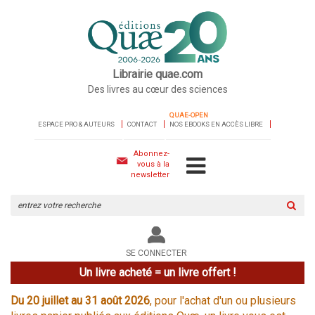
Librairie quae.com
Des livres au cœur des sciences
QUAE-OPEN
ESPACE PRO & AUTEURS
CONTACT
NOS EBOOKS EN ACCÈS LIBRE
Abonnez-
vous à la
newsletter
Rechercher
sur
le
site
SE CONNECTER
Un livre acheté = un livre offert !
Du 20 juillet au 31 août 2026
, pour l'achat d'un ou plusieurs