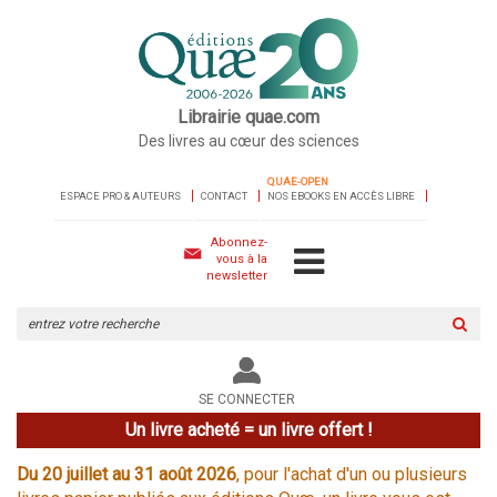
Librairie quae.com
Des livres au cœur des sciences
QUAE-OPEN
ESPACE PRO & AUTEURS
CONTACT
NOS EBOOKS EN ACCÈS LIBRE
Abonnez-
vous à la
newsletter
Rechercher
sur
le
site
SE CONNECTER
Un livre acheté = un livre offert !
Du 20 juillet au 31 août 2026
, pour l'achat d'un ou plusieurs