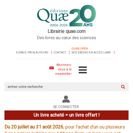
Librairie quae.com
Des livres au cœur des sciences
QUAE-OPEN
ESPACE PRO & AUTEURS
CONTACT
NOS EBOOKS EN ACCÈS LIBRE
Abonnez-
vous à la
newsletter
Rechercher
sur
le
site
SE CONNECTER
Un livre acheté = un livre offert !
Du 20 juillet au 31 août 2026
, pour l'achat d'un ou plusieurs